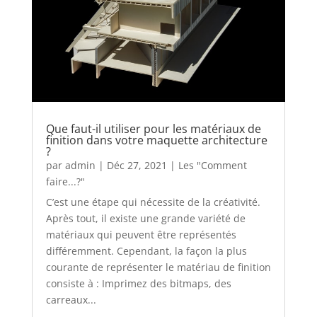
Que faut-il utiliser pour les matériaux de
finition dans votre maquette architecture
?
par
admin
|
Déc 27, 2021
|
Les "Comment
faire...?"
C’est une étape qui nécessite de la créativité.
Après tout, il existe une grande variété de
matériaux qui peuvent être représentés
différemment. Cependant, la façon la plus
courante de représenter le matériau de finition
consiste à : Imprimez des bitmaps, des
carreaux...