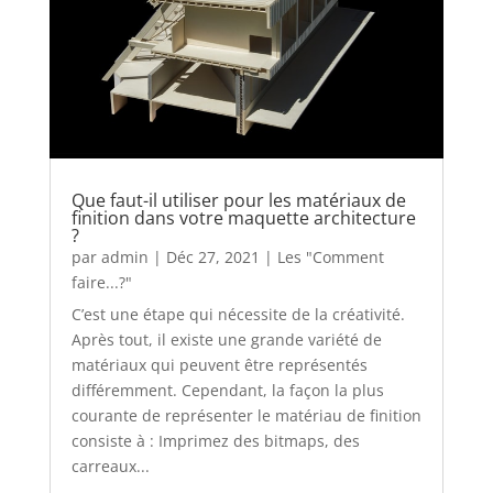
Que faut-il utiliser pour les matériaux de
finition dans votre maquette architecture
?
par
admin
|
Déc 27, 2021
|
Les "Comment
faire...?"
C’est une étape qui nécessite de la créativité.
Après tout, il existe une grande variété de
matériaux qui peuvent être représentés
différemment. Cependant, la façon la plus
courante de représenter le matériau de finition
consiste à : Imprimez des bitmaps, des
carreaux...