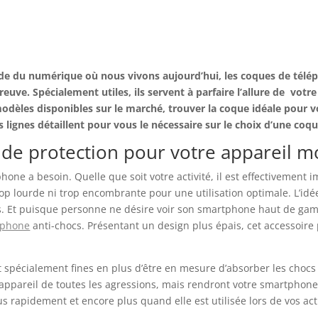
de du numérique où nous vivons aujourd’hui, les coques de tél
euve. Spécialement utiles, ils servent à parfaire l’allure de
votre
modèles disponibles sur le marché, trouver la coque idéale pour 
 lignes détaillent pour vous le nécessaire sur le choix d’une coq
 de protection pour votre appareil m
one a besoin. Quelle que soit votre activité, il est effectivement 
 trop lourde ni trop encombrante pour une utilisation optimale. L’i
es. Et puisque personne ne désire voir son smartphone haut de gamm
ephone
anti-chocs. Présentant un design plus épais, cet accessoire
t spécialement fines en plus d’être en mesure d’absorber les chocs 
appareil de toutes les agressions, mais rendront votre smartphone 
us rapidement et encore plus quand elle est utilisée lors de vos acti