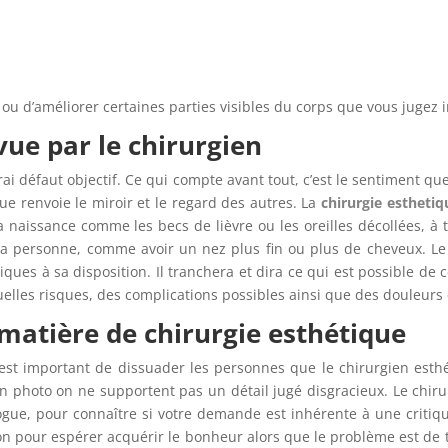
 ou d’améliorer certaines parties visibles du corps que vous jugez 
vue par le chirurgien
vrai défaut objectif. Ce qui compte avant tout, c’est le sentiment q
que renvoie le miroir et le regard des autres. La
chirurgie esthetiq
naissance comme les becs de lièvre ou les oreilles décollées, à t
 personne, comme avoir un nez plus fin ou plus de cheveux. Le 
ques à sa disposition. Il tranchera et dira ce qui est possible de 
tuelles risques, des complications possibles ainsi que des douleurs é
matière de chirurgie esthétique
l est important de dissuader les personnes que le chirurgien es
 photo on ne supportent pas un détail jugé disgracieux. Le chiru
hologue, pour connaître si votre demande est inhérente à une critiq
tion pour espérer acquérir le bonheur alors que le problème est de